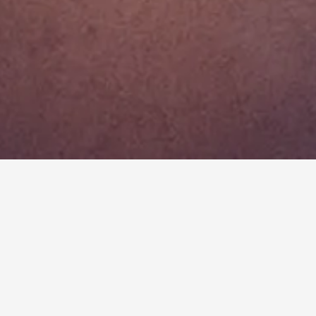
BARE TRANSVERSALE
SUPORT BICICLETĂ PLAFON
SUPORT SKI/SNOWBOARD
SUPORT EXTENSIBIL SKI/SNOWBOARD
CUTIE BAGAJE
CÂRLIG REMORCARE PLIABIL ELECTRIC
SUPORT BICICLETĂ CÂRLIG
SCAUN COPII