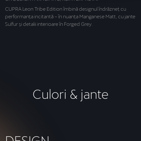
CUPRA Leon Tribe Edition îmbină designul îndrăzneț cu
No
performanța incitantă – în nuanța Manganese Matt, cu jante
al
Sulfur și detalii interioare în Forged Grey.
su
Culori & jante
DESIGN