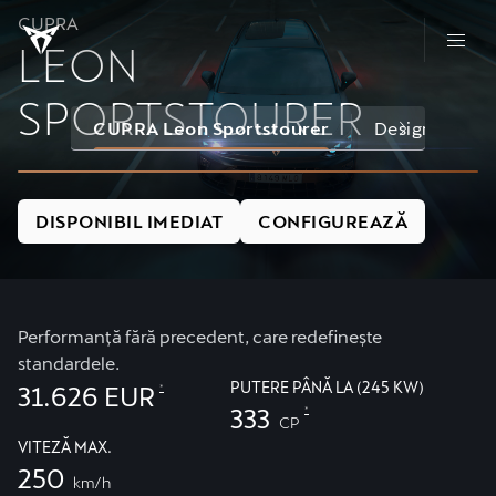
CUPRA
LEON
SPORTSTOURER
CUPRA Leon Sportstourer
Design
Ve
DISPONIBIL IMEDIAT
CONFIGUREAZĂ
Performanță fără precedent, care redefinește
standardele.
PUTERE PÂNĂ LA (245 KW)
31.626 EUR
*
333
*
CP
VITEZĂ MAX.
250
km/h