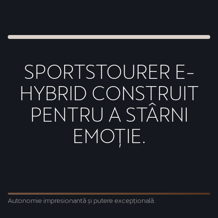
SPORTSTOURER E-
HYBRID CONSTRUIT
PENTRU A STÂRNI
EMOȚIE.
Sp
Autonomie impresionantă și putere excepțională.
Po