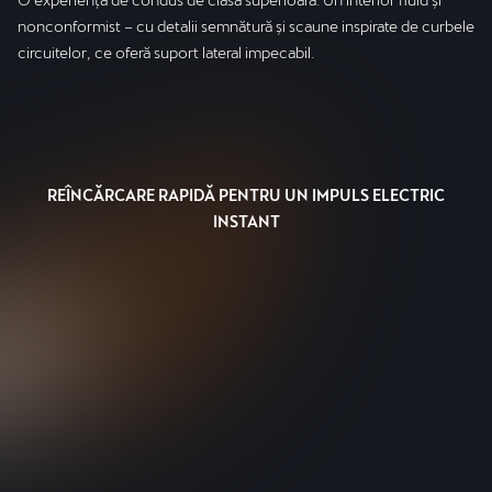
nonconformist – cu detalii semnătură și scaune inspirate de curbele
circuitelor, ce oferă suport lateral impecabil.
REÎNCĂRCARE RAPIDĂ PENTRU UN IMPULS ELECTRIC
INSTANT
CUPRA LEON SPORTSTOURER
VZ e-HYBRID
Performanță și autonomie crescute. Direcție
avansată și tracțiune perfectă.