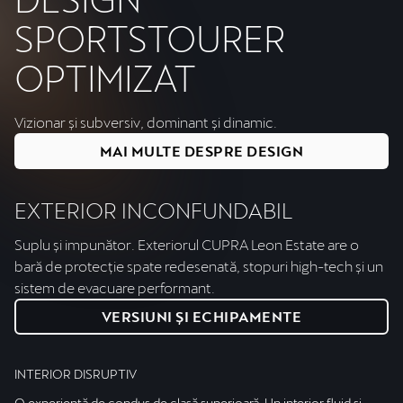
SPORTSTOURER
OPTIMIZAT
Vizionar și subversiv, dominant și dinamic.
MAI MULTE DESPRE DESIGN
EXTERIOR INCONFUNDABIL
Suplu și impunător. Exteriorul CUPRA Leon Estate are o
bară de protecție spate redesenată, stopuri high-tech și un
sistem de evacuare performant.
VERSIUNI ȘI ECHIPAMENTE
INTERIOR DISRUPTIV
O experiență de condus de clasă superioară. Un interior fluid și