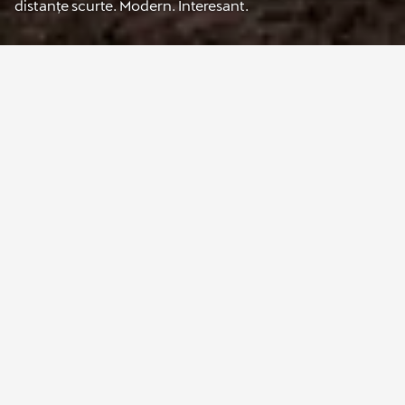
distanțe scurte. Modern. Interesant.
Mașini CUPRA e-
HYBRID: inovație
electrică cu
performanță maximă
Cu vehiculele e-HYBRID de la CUPRA, tu decizi: Vrei să conduci
pur electric? Sau folosești motorul cu ardere internă? Datorită
tracțiunii hibride, ambele sunt posibile. Și cu fiecare distanță pe
care o parcurgi complet electric, poți economisi cu siguranță
emisiile. Ca hibrizi plug-in, toate modelele pot fi încărcate și prin
wallbox-ul CUPRA sau printr-o stație de încărcare rapidă de până la
50 kW. În plus, cu un hibrid poți economisi costuri cu combustibilul
pe termen lung și îți oferă o senzație unică de accelerație. Aici poți
găsi o comparație a modelelor CUPRA e-HYBRID.