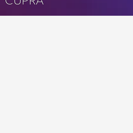
Pentru a te asigura că te poți baza pe automobilul tău în
orice moment, îți recomandăm să respecți lucrările din
planul de service. În plus, cu fiecare service contribui activ
la siguranța automobilului și astfel îi păstrezi valoarea.
Partenerul tău CUPRA te ajută să alegi serviciile potrivite
pentru automobilul tău!
EFECTUEAZĂ O PROGRAMARE ÎN SERVICE
Lucrări efectuate