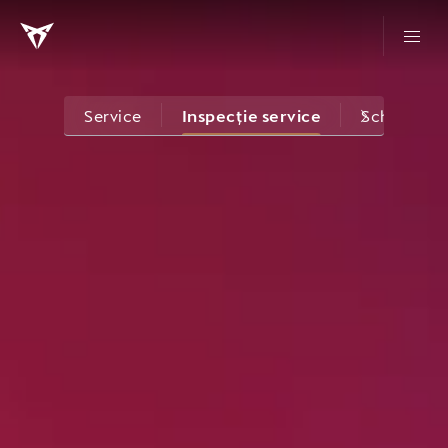
Service
Inspecție service
Schimb roţ